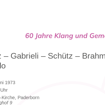
Cappella
 – Gabrieli – Schütz – Brah
do
uni 1973
 Uhr
-Kirche, Paderborn
ghof 9