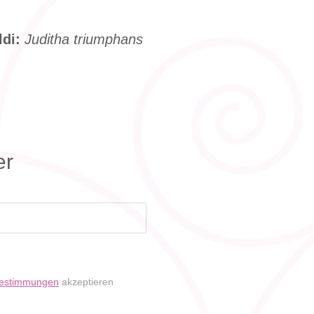
ldi:
Juditha triumphans
er
bestimmungen
akzeptieren