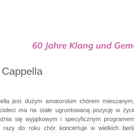
Cappella
r Cappella
pella jest dużym amatorskim chórem mieszanym,
ięcioleci ma na stałe ugruntowaną pozycję w ży
różnia się wyjątkowym i specyficznym program
 razy do roku chór koncertuje w wielkich berli