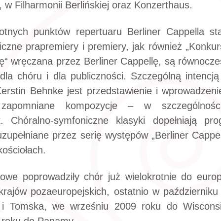
 w Filharmonii Berlińskiej oraz Konzerthaus.
otnych punktów repertuaru Berliner Cappella s
iczne prapremiery i premiery, jak również „Konk
“ wręczana przez Berliner Cappellę, są równocześ
la chóru i dla publiczności. Szczególną intencją
Kerstin Behnke jest przedstawienie i wprowadzeni
 zapomniane kompozycje – w szczególności
. Chóralno-symfoniczne klasyki dopełniają pro
 uzupełniane przez serię występów „Berliner Cappel
kościołach.
owe poprowadziły chór już wielokrotnie do euro
krajów pozaeuropejskich, ostatnio w październik
a i Tomska, we wrześniu 2009 roku do Wiscons