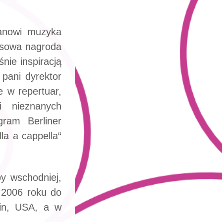
tanowi muzyka
ursowa nagroda
nie inspiracją
 pani dyrektor
e w repertuar,
 nieznanych
gram Berliner
la a cappella“
py wschodniej,
u 2006 roku do
in, USA, a w