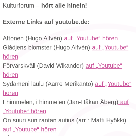
Kulturforum –
hört alle hinein!
Externe Links auf youtube.de:
Aftonen (Hugo Alfvén)
auf „Youtube“ hören
Gládjens blomster (Hugo Alfvén)
auf „Youtube“
hören
Förvärskväll (David Wikander)
auf „Youtube“
hören
Sydämeni laulu (Aarre Merikanto)
auf „Youtube“
hören
I himmelen, i himmelen (Jan-Håkan Åberg)
auf
„Youtube“ hören
On suuri sun rantan autius (arr.: Matti Hyökki)
auf „Youtube“ hören