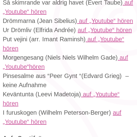
Så skimrande var aldrig havet (Evert Taube)
auf
„Youtube“ hören
Drömmarna (Jean Sibelius)
auf „Youtube“ hören
Ur Drömliv (Elfrida Andrée)
auf „Youtube“ hören
Put vejini (arr. Imant Raminsh)
auf „Youtube“
hören
Morgengesang (Niels Niels Wilhelm Gade)
auf
„Youtube“hören
Pinsesalme aus “Peer Gynt “(Edvard Grieg) –
keine Aufnahme
Keväntunta (Leevi Madetoja)
auf
„Youtube“
hören
I furuskogen (Wilhelm Peterson-Berger)
auf
„Youtube“
hören