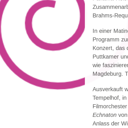
Zusammenarbe
Brahms-Requi
In einer Mati
Programm zum 
Konzert, das
Puttkamer und
wie faszinier
Magdeburg. Ti
Ausverkauft w
Tempelhof, i
Filmorchester
Echnaton
von 
Anlass der Wi