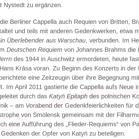
 Nystedt zu ergänzen.
die Berliner Cappella auch Requien von Britten, B
taltet und teils mit anderen Gedenkwerken, etwa m
in Überlebender aus Warschau
, verbunden. Im He
dem
Deutschen Requiem
von Johannes Brahms die
Herrn
des 1944 in Auschwitz ermordeten, heute fa
ans Krása voran. Zu Beginn des Konzerts in der B
berichtete eine Zeitzeugin über ihre Begegnung mi
t. Im April 2011 gastierte die Cappella aufs Neue 
geleitet durch das
Katyń Epitaph
des polnischen K
nik – am Vorabend der Gedenkfeierlichkeiten für d
strophe von Smolensk gemeinsam mit der Filharm
h eine Aufführung des „Flieder-Requiems“ von Pa
Gedenken der Opfer von Katyń zu beteiligen.