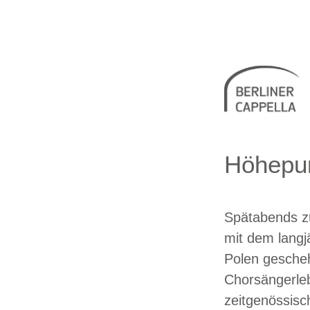
Berliner 
Höhepu
Spätabends z
mit dem langj
Polen gesche
Chorsängerleb
zeitgenössisc