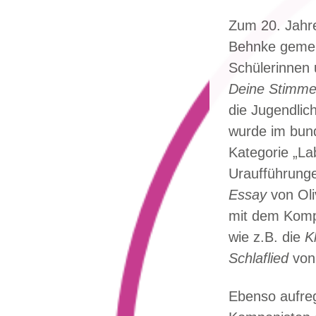
Zum 20. Jahre
Behnke gemei
Schülerinnen 
Deine Stimm
die Jugendlich
wurde im bund
Kategorie „La
Uraufführung
Essay
von Oli
mit dem Kompo
wie z.B. die
K
Schlaflied
von
Ebenso aufreg