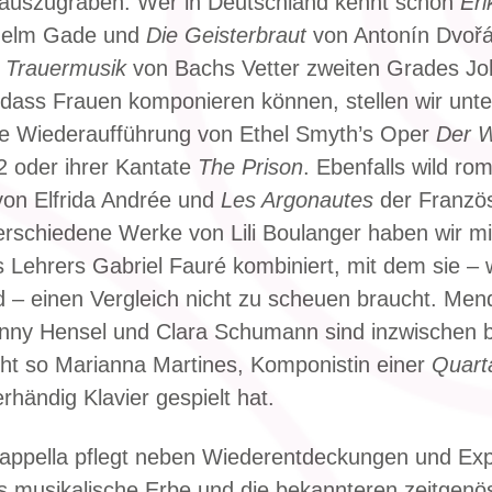
auszugraben. Wer in Deutschland kennt schon
Erl
lhelm Gade und
Die Geisterbraut
von Antonín Dvoř
e
Trauermusik
von Bachs Vetter zweiten Grades J
dass Frauen komponieren können, stellen wir unte
te Wiederaufführung von Ethel Smyth’s Oper
Der 
 oder ihrer Kantate
The Prison
. Ebenfalls wild ro
on Elfrida Andrée und
Les Argonautes
der Franzö
rschiedene Werke von Lili Boulanger haben wir m
 Lehrers Gabriel Fauré kombiniert, mit dem sie – 
 – einen Vergleich nicht zu scheuen braucht. Men
nny Hensel und Clara Schumann sind inzwischen 
ht so Marianna Martines, Komponistin einer
Quart
rhändig Klavier gespielt hat.
Cappella pflegt neben Wiederentdeckungen und Ex
 musikalische Erbe und die bekannteren zeitgenö