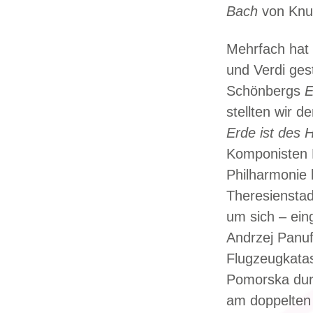
Bach
von Knut
Mehrfach hat 
und Verdi ges
Schönbergs
E
stellten wir 
Erde ist des 
Komponisten H
Philharmonie 
Theresienstad
um sich – ein
Andrzej Panuf
Flugzeugkata
Pomorska durc
am doppelten 