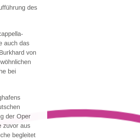
ufführung des
cappella-
te auch das
Burkhard von
ewöhnlichen
he bei
ghafens
utschen
ng der Oper
e zuvor aus
che begleitet