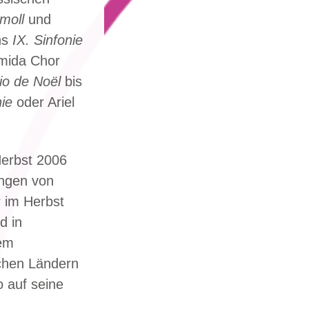
moll
und
ns
IX. Sinfonie
umida Chor
io de Noël
bis
ie
oder Ariel
Herbst 2006
ungen von
r im Herbst
d in
lem
chen Ländern
o auf seine