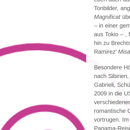
Tonbilder, a
Magnificat
übe
– in einer ge
aus Tokio – 
hin zu Brecht
Ramirez’
Misa
Besondere Höh
nach Sibirien
Gabrieli, Sch
2009 in die U
verschiedenen
romantische 
vortrugen. Im
Panama-Reise