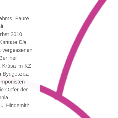
rahms, Fauré
it
rbst 2010
 Kantate
Die
st vergessenen
erliner
t Krása im KZ
in Bydgoszcz,
omponisten
ie Opfer der
onia
ul Hindemith