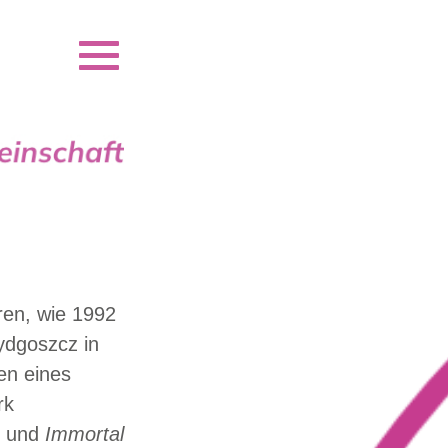
en, wie 1992
ydgoszcz in
en eines
rk
i und
Immortal