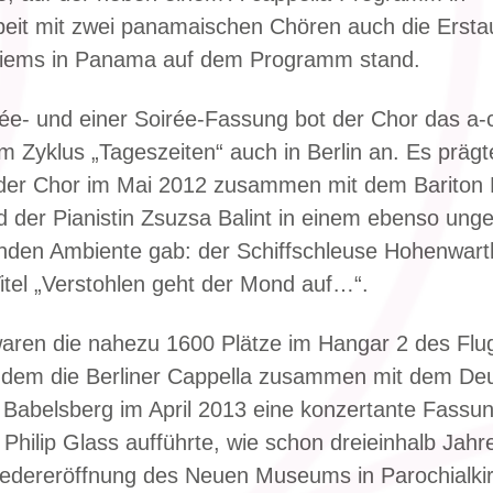
it mit zwei panamaischen Chören auch die Ersta
ems in Panama auf dem Programm stand.
née- und einer Soirée-Fassung bot der Chor das a-
Zyklus „Tageszeiten“ auch in Berlin an. Es präg
 der Chor im Mai 2012 zusammen mit dem Bariton 
 der Pianistin Zsuzsa Balint in einem ebenso ung
enden Ambiente gab: der Schiffschleuse Hohenwart
tel „Verstohlen geht der Mond auf…“.
aren die nahezu 1600 Plätze im Hangar 2 des Flu
n dem die Berliner Cappella zusammen mit dem De
 Babelsberg im April 2013 eine konzertante Fassu
Philip Glass aufführte, wie schon dreieinhalb Jahr
edereröffnung des Neuen Museums in Parochialkir