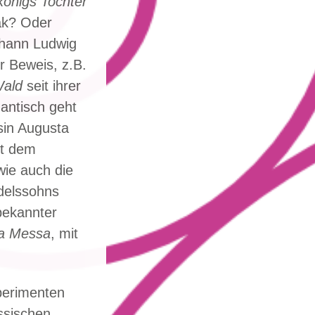
königs Tochter
ák? Oder
ohann Ludwig
r Beweis, z.B.
Wald
seit ihrer
mantisch geht
sin Augusta
it dem
wie auch die
delssohns
bekannter
a Messa
, mit
perimenten
ssischen