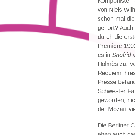
Komponisten 
von Niels Wi
schon mal di
gehört? Auch 
durch die ers
Premiere 1902
es in
Snöfrid
v
Holmès zu. Ve
Requiem ihres
Presse befand
Schwester Fa
geworden, nic
der Mozart vie
Die Berliner 
eben auch das