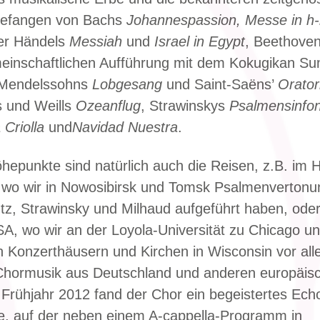
ngefangen von Bachs
Johannespassion, Messe in h-
r Händels
Messiah
und
Israel in Egypt
, Beethove
meinschaftlichen Aufführung mit dem Kokugikan S
, Mendelssohns
Lobgesang
und Saint-Saëns’
Orator
s und Weills
Ozeanflug
, Strawinskys
Psalmensinfon
 Criolla
und
Navidad Nuestra
.
epunkte sind natürlich auch die Reisen, z.B. im 
, wo wir in Nowosibirsk und Tomsk Psalmenverton
ütz, Strawinsky und Milhaud aufgeführt haben, ode
SA, wo wir an der Loyola-Universität zu Chicago un
 Konzerthäusern und Kirchen in Wisconsin vor al
Chormusik aus Deutschland und anderen europäis
 Frühjahr 2012 fand der Chor ein begeistertes Ech
, auf der neben einem A-cappella-Programm in