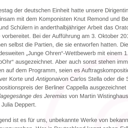
stag der deutschen Einheit hatte unsere Dirigentin
nsam mit dem Komponisten Knut Remond und Ber
und Schülern in anderthalbjähriger Arbeit das Ora
e
vorbereitet. Bei der Aufführung am 3. Oktober 201
en selbst die Partien, die sie entworfen hatten. Di
esweiten „Junge Ohren“-Wettbewerb mit einem 1. 
bOhr“ ausgezeichnet. Aber auch sonst stehen imm
en auf dem Programm, seien es Auftragskompositi
ver Korte und
Antigonai
von Carlos Stella oder die 
sitionspreis der Berliner Cappella ausgezeichnet
lagegesänge des Jeremias
von Martin Wistinghau
 Julia Deppert.
end ist es für uns, unbekannte Werke von bekan