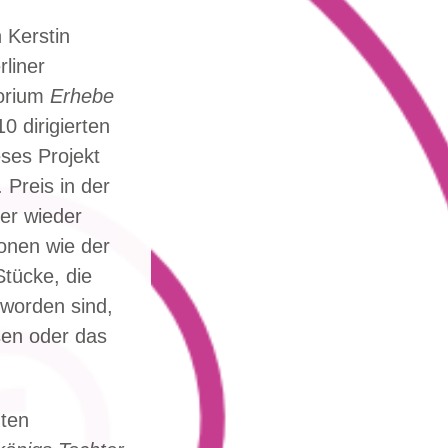
 Kerstin
liner
torium
Erhebe
0 dirigierten
eses Projekt
Preis in der
er wieder
onen wie der
Stücke, die
 worden sind,
sen oder das
nten